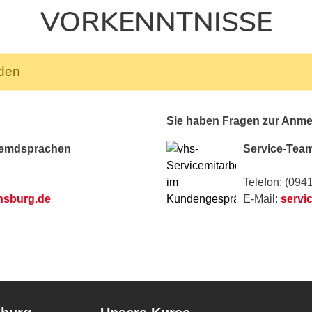
VORKENNTNISSE
nden
Sie haben Fragen zur Anm
remdsprachen
Service-Tea
Telefon: (094
nsburg.de
E-Mail:
servi