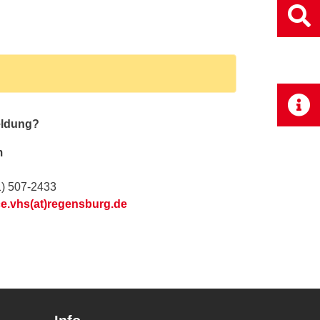
eldung?
m
1) 507-2433
ce.vhs(at)regensburg.de