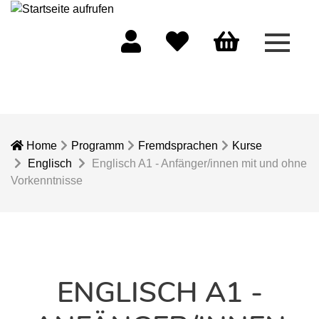
Menü 
Mein Konto
Merkliste
Warenkorb
Home
Programm
Fremdsprachen
Kurse
Englisch
Englisch A1 - Anfänger/innen mit und ohne
Vorkenntnisse
ENGLISCH A1 -