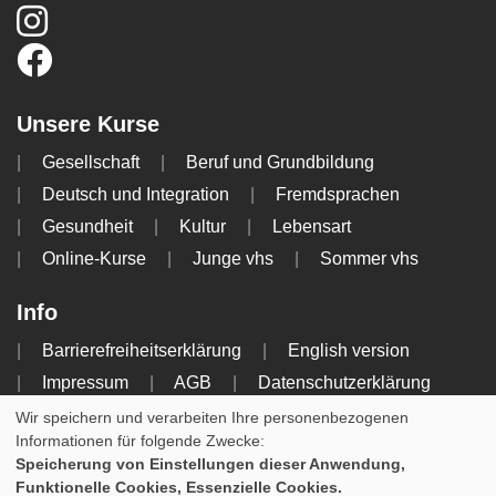
Unsere Kurse
Gesellschaft
Beruf und Grundbildung
Deutsch und Integration
Fremdsprachen
Gesundheit
Kultur
Lebensart
Online-Kurse
Junge vhs
Sommer vhs
Info
Barrierefreiheitserklärung
English version
Impressum
AGB
Datenschutzerklärung
Widerrufsbelehrung
Wir speichern und verarbeiten Ihre personenbezogenen
Informationen für folgende Zwecke:
Speicherung von Einstellungen dieser Anwendung,
Cookie Einstellungen
Funktionelle Cookies, Essenzielle Cookies.