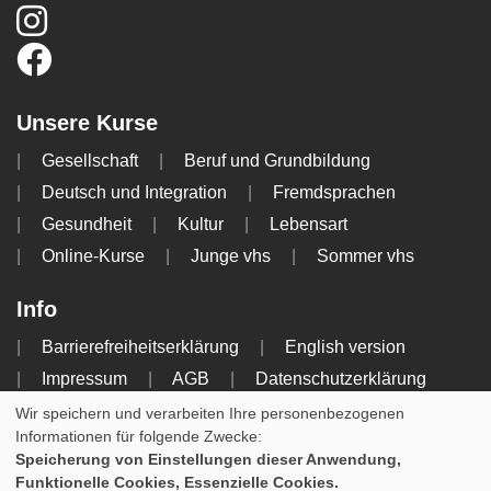
Unsere Kurse
Gesellschaft
Beruf und Grundbildung
Deutsch und Integration
Fremdsprachen
Gesundheit
Kultur
Lebensart
Online-Kurse
Junge vhs
Sommer vhs
Info
Barrierefreiheitserklärung
English version
Impressum
AGB
Datenschutzerklärung
Widerrufsbelehrung
Wir speichern und verarbeiten Ihre personenbezogenen
Informationen für folgende Zwecke:
Speicherung von Einstellungen dieser Anwendung,
Cookie Einstellungen
Funktionelle Cookies, Essenzielle Cookies.