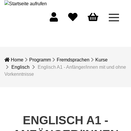
Menü 
Mein Konto
Merkliste
Warenkorb
Home
Programm
Fremdsprachen
Kurse
Englisch
Englisch A1 - Anfänger/innen mit und ohne
Vorkenntnisse
ENGLISCH A1 -