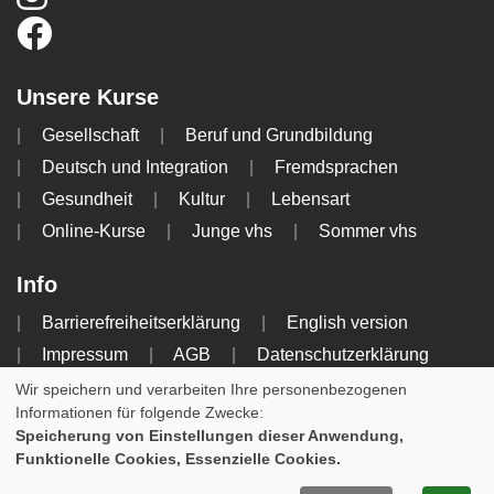
Unsere Kurse
Gesellschaft
Beruf und Grundbildung
Deutsch und Integration
Fremdsprachen
Gesundheit
Kultur
Lebensart
Online-Kurse
Junge vhs
Sommer vhs
Info
Barrierefreiheitserklärung
English version
Impressum
AGB
Datenschutzerklärung
Widerrufsbelehrung
Wir speichern und verarbeiten Ihre personenbezogenen
Informationen für folgende Zwecke:
Speicherung von Einstellungen dieser Anwendung,
Cookie Einstellungen
Funktionelle Cookies, Essenzielle Cookies.
WIDERRUFSFORMULAR