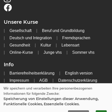
Unsere Kurse
Gesellschaft
Beruf und Grundbildung
Deutsch und Integration
Fremdsprachen
Gesundheit
Kultur
Lebensart
Online-Kurse
Junge vhs
Sommer vhs
Info
Barrierefreiheitserklärung
English version
Impressum
AGB
Datenschutzerklärung
Widerrufsbelehrung
Wir speichern und verarbeiten Ihre personenbezogenen
Informationen für folgende Zwecke:
Speicherung von Einstellungen dieser Anwendung,
Cookie Einstellungen
Funktionelle Cookies, Essenzielle Cookies.
WIDERRUFSFORMULAR