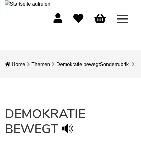
Menü 
Mein Konto
Merkliste
Warenkorb
Home
Themen
Demokratie bewegt
Sonderrubrik
DEMOKRATIE
BEWEGT