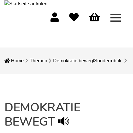
Menü 
Mein Konto
Merkliste
Warenkorb
Home
Themen
Demokratie bewegt
Sonderrubrik
DEMOKRATIE
BEWEGT