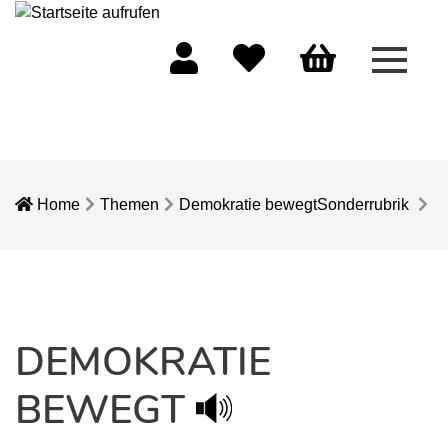
Menü 
Mein Konto
Merkliste
Warenkorb
Home
Themen
Demokratie bewegt
Sonderrubrik
DEMOKRATIE
BEWEGT