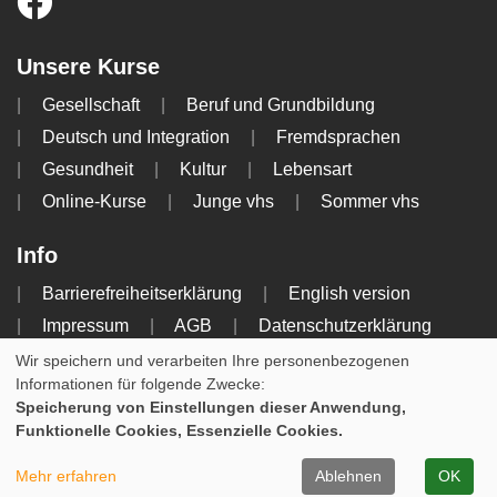
Unsere Kurse
Gesellschaft
Beruf und Grundbildung
Deutsch und Integration
Fremdsprachen
Gesundheit
Kultur
Lebensart
Online-Kurse
Junge vhs
Sommer vhs
Info
Barrierefreiheitserklärung
English version
Impressum
AGB
Datenschutzerklärung
Widerrufsbelehrung
Wir speichern und verarbeiten Ihre personenbezogenen
Informationen für folgende Zwecke:
Speicherung von Einstellungen dieser Anwendung,
Cookie Einstellungen
Funktionelle Cookies, Essenzielle Cookies.
WIDERRUFSFORMULAR
Mehr erfahren
Ablehnen
OK